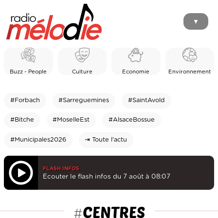
▼
Buzz - People
Culture
Economie
Environnement
#Forbach
#Sarreguemines
#SaintAvold
#Bitche
#MoselleEst
#AlsaceBossue
#Municipales2026
⇥ Toute l'actu
FLASH INFOS
Ecouter le flash infos du 7 août à 08:07
CENTRES
#