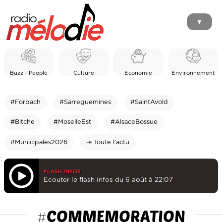
▼
Buzz - People
Culture
Economie
Environnement
#Forbach
#Sarreguemines
#SaintAvold
#Bitche
#MoselleEst
#AlsaceBossue
#Municipales2026
⇥ Toute l'actu
FLASH INFOS
Ecouter le flash infos du 6 août à 22:07
COMMEMORATION
#