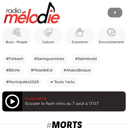
▼
Buzz - People
Culture
Economie
Environnement
#Forbach
#Sarreguemines
#SaintAvold
#Bitche
#MoselleEst
#AlsaceBossue
#Municipales2026
⇥ Toute l'actu
FLASH INFOS
Ecouter le flash infos du 7 août à 17:07
MORTS
#