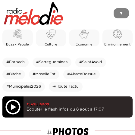
▼
Buzz - People
Culture
Economie
Environnement
#Forbach
#Sarreguemines
#SaintAvold
#Bitche
#MoselleEst
#AlsaceBossue
#Municipales2026
⇥ Toute l'actu
FLASH INFOS
Ecouter le flash infos du 8 août à 17:07
PHOTOS
#