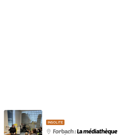
INSOLITE
Forbach :
La médiathèque