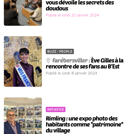
vous dévoile les secrets des
doudous
Publié le lundi 22 janvier 2024
BUZZ - PEOPLE
Farébersviller :
Ève Gilles à la
rencontre de ses fans au B’Est
Publié le lundi 8 janvier 2024
INITIATIVE
Rimling : une expo photo des
habitants comme ''patrimoine''
du village