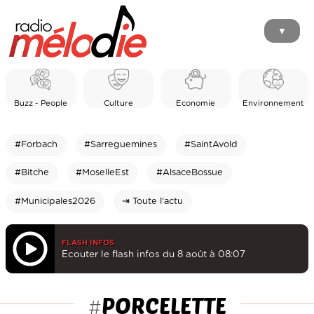
▼
Buzz - People
Culture
Economie
Environnement
#Forbach
#Sarreguemines
#SaintAvold
#Bitche
#MoselleEst
#AlsaceBossue
#Municipales2026
⇥ Toute l'actu
FLASH INFOS
Ecouter le flash infos du 8 août à 08:07
PORCELETTE
#